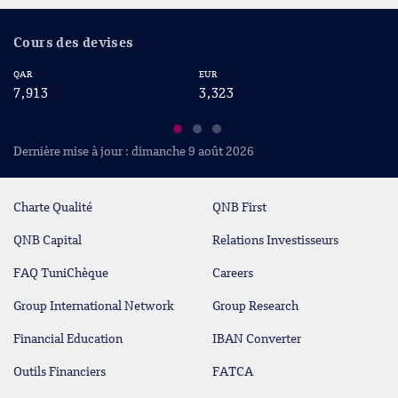
Cours des devises
QAR
EUR
US
7,913
3,323
2
Dernière mise à jour : dimanche 9 août 2026
Charte Qualité
QNB First
QNB Capital
Relations Investisseurs
FAQ TuniChèque
Careers
Group International Network
Group Research
Financial Education
IBAN Converter
Outils Financiers
FATCA