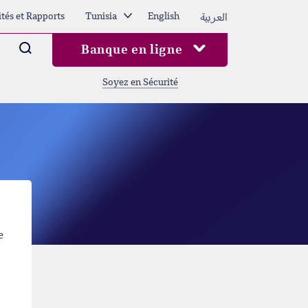
العربية
ités et Rapports
Tunisia
English
Arama
Banque en ligne
Soyez en Sécurité
e