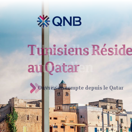
Tunisiens Rési
au Qatar
Ouvrez un compte depuis le Qatar