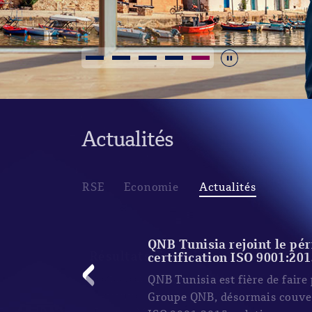
Durdur
Actualités
RSE
Economie
Actualités
Résultats financiers arrê
Posted on : Wed, 08 Apr 2026 
institution financière au Moy