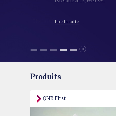
(Région MEA), vien...
Lire la suite
Durdur
Produits
QNB First