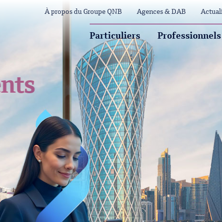
À propos du Groupe QNB
Agences & DAB
Actual
Particuliers
Professionnels
dents