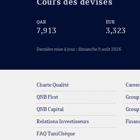
Cours des devises
QAR
EUR
7,913
3,323
Dernière mise à jour : dimanche 9 août 2026
Charte Qualité
Career
QNB First
Group
QNB Capital
Group
Relations Investisseurs
Financ
FAQ TuniChèque