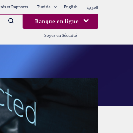
العربية
ités et Rapports
Tunisia
English
Arama
Banque en ligne
Soyez en Sécurité