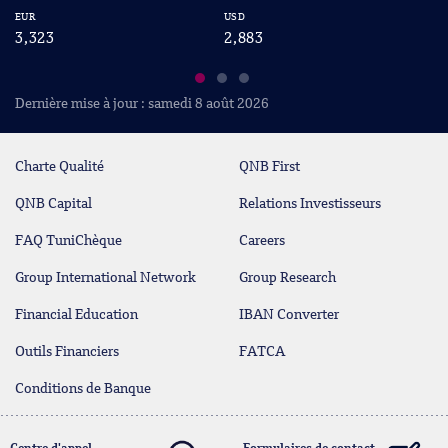
EUR
USD
CA
3,323
2,883
2
Dernière mise à jour : samedi 8 août 2026
Charte Qualité
QNB First
QNB Capital
Relations Investisseurs
FAQ TuniChèque
Careers
Group International Network
Group Research
Financial Education
IBAN Converter
Outils Financiers
FATCA
Conditions de Banque