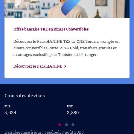
Offre bancaire TRE en Dinars Convertibles
Découvrez le Pack HANINE TRE de QNB Tunisia : compte en
dinars convertibles, carte VISA Gold, transferts gratuits et
avantages exclusifs pour Tunisiens à l’étranger.
Découvrez le Pack HANINE
Cours des devises
EUR
USD
CA
3,324
2,880
2
Dernière mise à jour : vendredi 7 août 2026