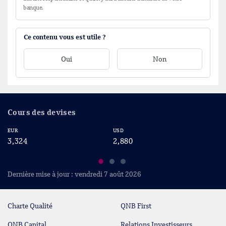
banque.
Ce contenu vous est utile ?
Oui
Non
Cours des devises
EUR
USD
CA
3,324
2,880
2
Dernière mise à jour : vendredi 7 août 2026
Charte Qualité
QNB First
QNB Capital
Relations Investisseurs