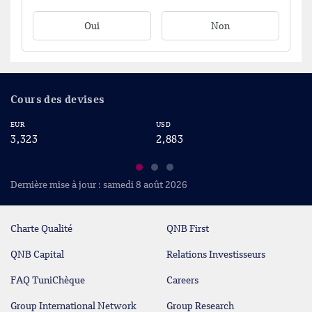
Oui
Non
Cours des devises
EUR
USD
CA
3,323
2,883
2
Dernière mise à jour : samedi 8 août 2026
Charte Qualité
QNB First
QNB Capital
Relations Investisseurs
FAQ TuniChèque
Careers
Group International Network
Group Research