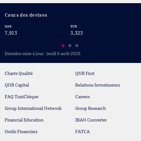
Cours des devises
QAR
EUR
US
7,913
3,323
2
Dernière mise à jour : jeudi 6 août 2026
Charte Qualité
QNB First
QNB Capital
Relations Investisseurs
FAQ TuniChèque
Careers
Group International Network
Group Research
Financial Education
IBAN Converter
Outils Financiers
FATCA