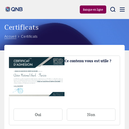
Aram
Banque en ligne
Certificats
Accueil
Certificats
Ce contenu vous est utile ?
Oui
Non