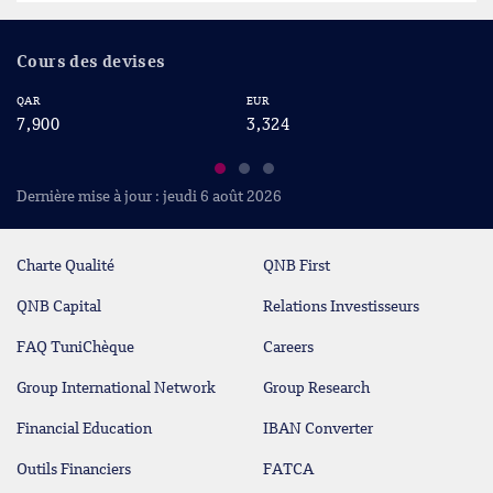
Cours des devises
QAR
EUR
US
7,900
3,324
2
Dernière mise à jour : jeudi 6 août 2026
Charte Qualité
QNB First
QNB Capital
Relations Investisseurs
FAQ TuniChèque
Careers
Group International Network
Group Research
Financial Education
IBAN Converter
Outils Financiers
FATCA