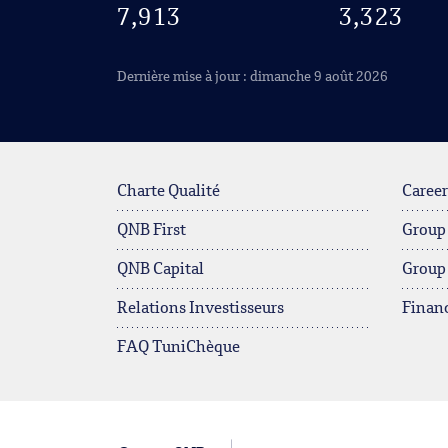
7,913
3,323
Dernière mise à jour : dimanche 9 août 2026
Charte Qualité
Career
QNB First
Group
QNB Capital
Group
Relations Investisseurs
Financ
FAQ TuniChèque