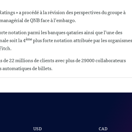
Ratings » a procédé à la révision des perspectives du groupe à
 managérial de QNB face à l’embargo.
orte notation parmi les banques qataries ainsi que l’une des
ème
ale soit la 4
plus forte notation attribuée par les organisme
ard and Poor’s et Fitch.
s de 22 millions de clients avec plus de 29000 collaborateurs
rs automatiques de billets.
USD
CAD