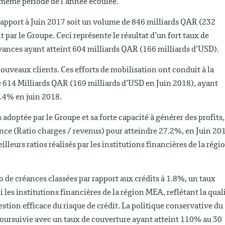
même période de l’année écoulée.
rapport à Juin 2017 soit un volume de 846 milliards QAR (232
t par le Groupe. Ceci représente le résultat d’un fort taux de
vances ayant atteint 604 milliards QAR (166 milliards d’USD).
nouveaux clients. Ces efforts de mobilisation ont conduit à la
 614 Milliards QAR (169 milliards d’USD en Juin 2018), ayant
8.4% en juin 2018.
 adoptée par le Groupe et sa forte capacité à générer des profits,
ience (Ratio charges / revenus) pour atteindre 27.2%, en Juin 20
lleurs ratios réalisés par les institutions financières de la régi
o de créances classées par rapport aux crédits à 1.8%, un taux
les institutions financières de la région MEA, reflétant la qual
estion efficace du risque de crédit. La politique conservative du
poursuivie avec un taux de couverture ayant atteint 110% au 30