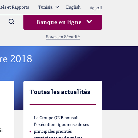
العربية
ités et Rapports
Tunisia
English
Arama
Banque en ligne
Soyez en Sécurité
re 2018
Toutes les actualités
Le Groupe QNB pousuit
l’exécution rigoureuse de ses
it
principales priorités