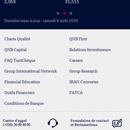
2,056
35,515
7
Dernière mise à jour : samedi 8 août 2026
Charte Qualité
QNB First
QNB Capital
Relations Investisseurs
FAQ TuniChèque
Careers
Group International Network
Group Research
Financial Education
IBAN Converter
Outils Financiers
FATCA
Conditions de Banque
Centre d'appel
Formulaires de contact
(+216) 36 00 40 00
et Réclamations