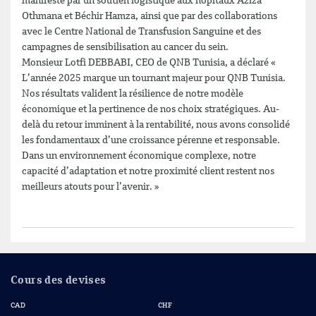
manifeste par un soutien logistique aux hôpitaux Aziza
Othmana et Béchir Hamza, ainsi que par des collaborations
avec le Centre National de Transfusion Sanguine et des
campagnes de sensibilisation au cancer du sein.
Monsieur Lotfi DEBBABI, CEO de QNB Tunisia, a déclaré «
L’année 2025 marque un tournant majeur pour QNB Tunisia.
Nos résultats valident la résilience de notre modèle
économique et la pertinence de nos choix stratégiques. Au-
delà du retour imminent à la rentabilité, nous avons consolidé
les fondamentaux d’une croissance pérenne et responsable.
Dans un environnement économique complexe, notre
capacité d’adaptation et notre proximité client restent nos
meilleurs atouts pour l’avenir. »
Cours des devises
CAD
CHF
QA