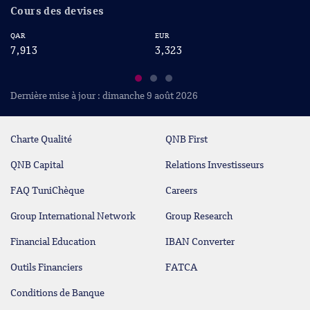
Cours des devises
QAR
EUR
US
7,913
3,323
2
Dernière mise à jour : dimanche 9 août 2026
Charte Qualité
QNB First
QNB Capital
Relations Investisseurs
FAQ TuniChèque
Careers
Group International Network
Group Research
Financial Education
IBAN Converter
Outils Financiers
FATCA
Conditions de Banque