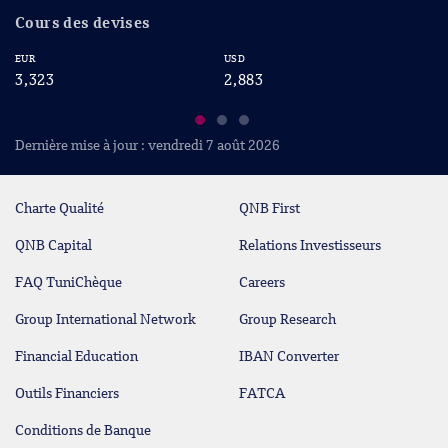
Cours des devises
EUR
USD
CA
3,323
2,883
2
Dernière mise à jour : vendredi 7 août 2026
Charte Qualité
QNB First
QNB Capital
Relations Investisseurs
FAQ TuniChèque
Careers
Group International Network
Group Research
Financial Education
IBAN Converter
Outils Financiers
FATCA
Conditions de Banque