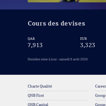
Cours des devises
QAR
EUR
7,913
3,323
Dernière mise à jour : samedi 8 août 2026
Charte Qualité
Career
QNB First
Group
QNB Capital
Group