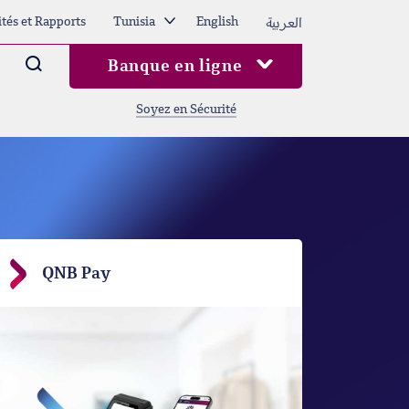
العربية
ités et Rapports
Tunisia
English
Arama
Banque en ligne
Soyez en Sécurité
QNB Pay