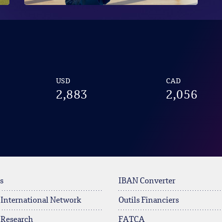
USD
CAD
2,883
2,056
s
IBAN Converter
 International Network
Outils Financiers
 Research
FATCA