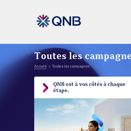
Toutes les campagn
Accueil
Toutes les campagnes
QNB est à vos côtés à chaque
étape.