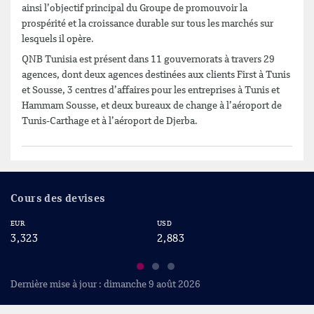
ainsi l’objectif principal du Groupe de promouvoir la
prospérité et la croissance durable sur tous les marchés sur
lesquels il opère.
QNB Tunisia est présent dans 11 gouvernorats à travers 29
agences, dont deux agences destinées aux clients First à Tunis
et Sousse, 3 centres d’affaires pour les entreprises à Tunis et
Hammam Sousse, et deux bureaux de change à l’aéroport de
Tunis-Carthage et à l’aéroport de Djerba.
Cours des devises
EUR
USD
CA
3,323
2,883
2
Dernière mise à jour : dimanche 9 août 2026