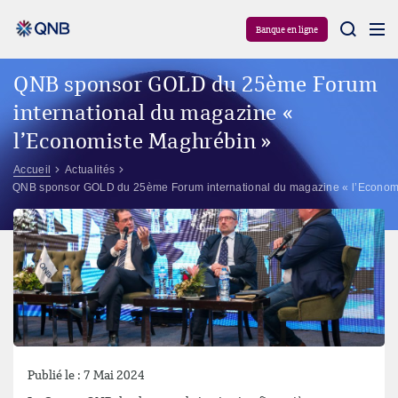
Aram
Banque en ligne
QNB sponsor GOLD du 25ème Forum
international du magazine «
l’Economiste Maghrébin »
Accueil
Actualités
QNB sponsor GOLD du 25ème Forum international du magazine « l’Econom
Publié le : 7 Mai 2024