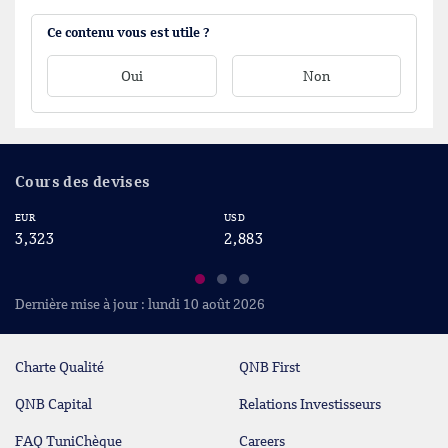
Ce contenu vous est utile ?
Oui
Non
Cours des devises
EUR
USD
CA
3,323
2,883
2
Dernière mise à jour : lundi 10 août 2026
Charte Qualité
QNB First
QNB Capital
Relations Investisseurs
FAQ TuniChèque
Careers