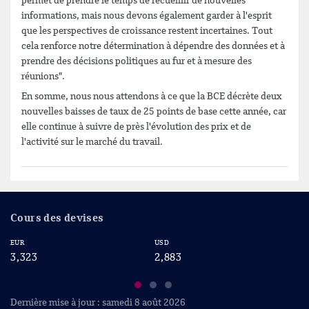
permet de prendre le temps de recueillir de nouvelles
informations, mais nous devons également garder à l'esprit
que les perspectives de croissance restent incertaines. Tout
cela renforce notre détermination à dépendre des données et à
prendre des décisions politiques au fur et à mesure des
réunions".
En somme, nous nous attendons à ce que la BCE décrète deux
nouvelles baisses de taux de 25 points de base cette année, car
elle continue à suivre de près l'évolution des prix et de
l'activité sur le marché du travail.
Cours des devises
EUR
USD
CA
3,323
2,883
2
Dernière mise à jour : samedi 8 août 2026