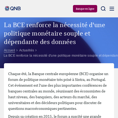
Aram
Banque en ligne
La BCE renforce la nécessité d'une
politique monétaire souple et
dépendante des données
Accueil
Actualités
La BCE renforce la nécessité d'une politique monétaire souple et dépenda
Chaque été, la Banque centrale européenne (BCE) organise un
forum de politique monétaire très prisé à Sintra, au Portugal.
Cet événement est l'une des plus importantes conférences de
banques centrales au monde, réunissant des économistes de
haut niveau, des banquiers, des acteurs du marché, des
universitaires et des décideurs politiques pour discuter de
questions macroéconomiques pertinentes.
Depuis sa création en 2015, le forum a suscité une grande