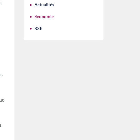
n
Actualités
Economie
RSE
es
ue
u