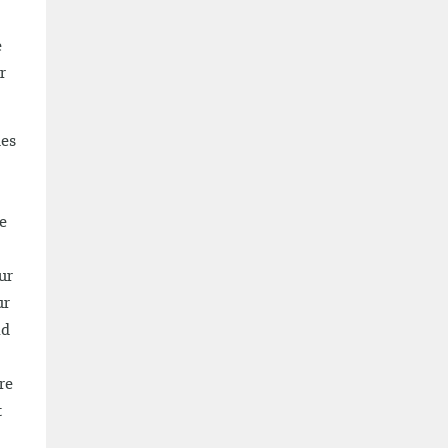
e
r
des
e
ur
ur
nd
re
t