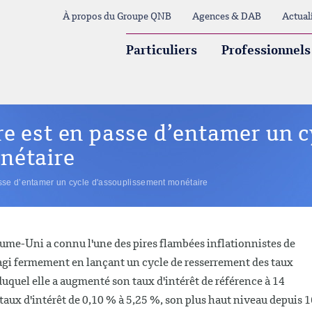
À propos du Groupe QNB
Agences & DAB
Actual
Particuliers
Professionnels
e est en passe d’entamer un c
nétaire
sse d’entamer un cycle d'assouplissement monétaire
ume-Uni a connu l'une des pires flambées inflationnistes de
éagi fermement en lançant un cycle de resserrement des taux
 duquel elle a augmenté son taux d'intérêt de référence à 14
e taux d'intérêt de 0,10 % à 5,25 %, son plus haut niveau depuis 