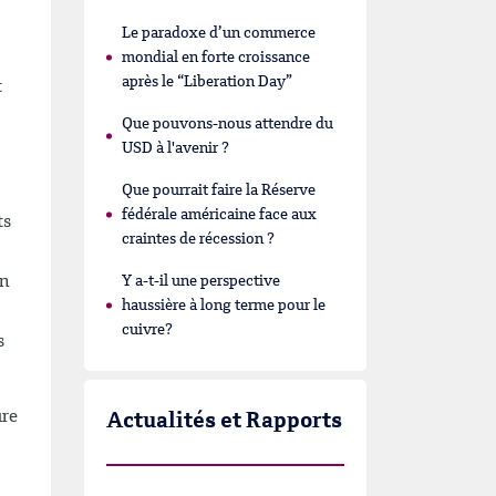
Le paradoxe d’un commerce
mondial en forte croissance
après le “Liberation Day”
t
Que pouvons-nous attendre du
USD à l'avenir ?
Que pourrait faire la Réserve
fédérale américaine face aux
ts
craintes de récession ?
on
Y a-t-il une perspective
haussière à long terme pour le
cuivre?
s
ure
Actualités et Rapports