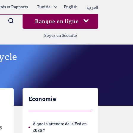
العربية
ités et Rapports
Tunisia
English
Arama
Banque en ligne
Soyez en Sécurité
ycle
Economie
À quoi s’attendre de la Fed en
16
2026 ?