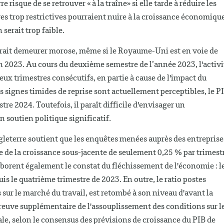
 risque de se retrouver « à la traîne» si elle tarde à réduire les
res trop restrictives pourraient nuire à la croissance économiqu
serait trop faible.
vrait demeurer morose, même si le Royaume-Uni est en voie de
n 2023. Au cours du deuxième semestre de l’année 2023, l'activi
x trimestres consécutifs, en partie à cause de l'impact du
s signes timides de reprise sont actuellement perceptibles, le P
e 2024. Toutefois, il paraît difficile d'envisager un
 soutien politique significatif.
gleterre soutient que les enquêtes menées auprès des entreprise
de la croissance sous-jacente de seulement 0,25 % par trimest
borent également le constat du fléchissement de l'économie : l
 le quatrième trimestre de 2023. En outre, le ratio postes
ur le marché du travail, est retombé à son niveau d'avant la
reuve supplémentaire de l'assouplissement des conditions sur l
le, selon le consensus des prévisions de croissance du PIB de