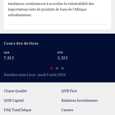
tendances continueront à accroître la vulnérabilité des
importateurs nets de produits de base de l'Afrique
subsaharienne.
Cours des devises
QAR
EUR
US
7,913
3,323
2
Dernière mise à jour : jeudi 6 août 2026
Charte Qualité
QNB First
QNB Capital
Relations Investisseurs
FAQ TuniChèque
Careers