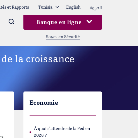
العربية
ités et Rapports
Tunisia
English
Arama
Banque en ligne
Soyez en Sécurité
 de la croissance
Economie
À quoi s’attendre de la Fed en
2026 ?
rs