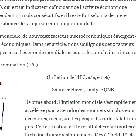
), qui est un indicateur coïncidant de l'activité économique
ndant 21 mois consécutifs, et il reste fort selon la dernière
ésilience de la reprise économique mondiale.
se mondiale, de nouveaux facteurs macroéconomiques émergent 
es économiques. Dans cet article, nous soulignons deux facteurs
eser sur l'économie mondiale au cours des prochains trimestre
onsommation (IPC)
(Inflation de l'IPC, a/a, en %)
Sources: Haver, analyse QNB
De prme abord , l'inflation mondiale s'est rapideme
accélérée pour atteindre des sommets sur plusieurs
décennies, menaçant les perspectives de stabilité d
prix. Cette situation est le résultat des contraintes d
la chaîne d'approvisionnement liées à Covid-19, de 