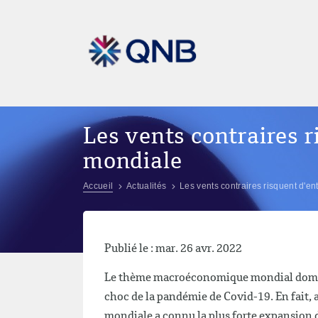
Les vents contraires r
mondiale
Accueil
Actualités
Les vents contraires risquent d'e
Publié le : mar. 26 avr. 2022
Le thème macroéconomique mondial domina
choc de la pandémie de Covid-19. En fait,
mondiale a connu la plus forte expansion de