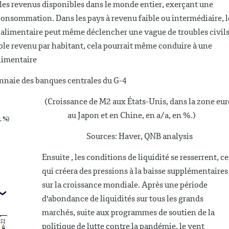
r les revenus disponibles dans le monde entier, exerçant une
a consommation. Dans les pays à revenu faible ou intermédiaire, l
e alimentaire peut même déclencher une vague de troubles civil
aible revenu par habitant, cela pourrait même conduire à une
alimentaire
nnaie des banques centrales du G-4
(Croissance de M2 aux États-Unis, dans la zone eur
au Japon et en Chine, en a/a, en %.)
Sources: Haver, QNB analysis
Ensuite , les conditions de liquidité se resserrent, ce
qui créera des pressions à la baisse supplémentaires
sur la croissance mondiale. Après une période
d'abondance de liquidités sur tous les grands
marchés, suite aux programmes de soutien de la
politique de lutte contre la pandémie, le vent