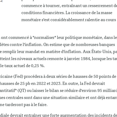
commence à tourner, entraînant un resserrement d
conditions financières. La croissance de la masse
monétaire s'est considérablement ralentie au cours
s ont commencé à "normaliser" leur politique monétaire, dans le
ètes contre l'inflation. On estime que de nombreuses banques
t de remplir leur mandat en matière d'inflation. Aux États-Unis, p
atteint les niveaux actuels remonte à janvier 1984, lorsque les t
 le taux actuel de 0,25 %.
icaine (Fed) procédera à deux séries de hausses de 50 points de
 hausses de 25 pb en 2022 et 2023. En outre, la Fed devrait
itatif" (QT) ou laisser le bilan se réduire d'environ 95 milliar
ues centrales sont dans une situation similaire et ont déjà enta
e tarderont pas à le faire.
ndiale devrait entraîner une forte augmentation des incidents d