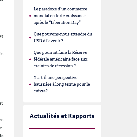
Le paradoxe d’un commerce
mondial en forte croissance
après le “Liberation Day”
Que pouvons-nous attendre du
et
USD à l'avenir ?
Que pourrait faire la Réserve
s.
fédérale américaine face aux
craintes de récession ?
Y a-t-il une perspective
haussière à long terme pour le
cuivre?
nt
Actualités et Rapports
es
e
la