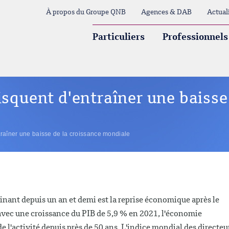
À propos du Groupe QNB
Agences & DAB
Actual
Particuliers
Professionnels
isquent d'entraîner une baisse
ntraîner une baisse de la croissance mondiale
nt depuis un an et demi est la reprise économique après le
 avec une croissance du PIB de 5,9 % en 2021, l'économie
 l'activité depuis près de 50 ans. L'indice mondial des directeu