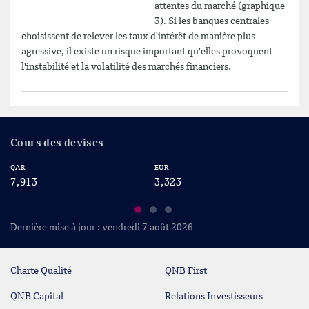
attentes du marché (graphique
3). Si les banques centrales
choisissent de relever les taux d'intérêt de manière plus
agressive, il existe un risque important qu'elles provoquent
l'instabilité et la volatilité des marchés financiers.
Cours des devises
QAR
EUR
US
7,913
3,323
2
Dernière mise à jour : vendredi 7 août 2026
Charte Qualité
QNB First
QNB Capital
Relations Investisseurs