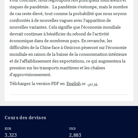
Pour conclure, nous regroupons nos principaux indicateurs et
risques de pandémie. La pandémie s'estompe, mais le nombre
de cas reste élevé, tout comme la probabilité que nous soyons
confrontés à de nouvelles vagues avec l'apparition de
nouvelles variantes. Cela signifie que l'économie mondiale
devrait continuer à bénéficier du rebond de l'activité
économique dans de nombreux pays. En revanche, les
difficultés de la Chine face à Omicron pèseront sur l'économie
mondiale en raison de la baisse de la consommation intérieure
et de l'affaiblissement des exportations, ce qui augmentera la
pression sur les transports maritimes et les chaînes
d'approvisionnement.
Télchargez la version PDF en
English
or
عربي
Cours des devises
EUR
USD
CA
3,323
2,883
2