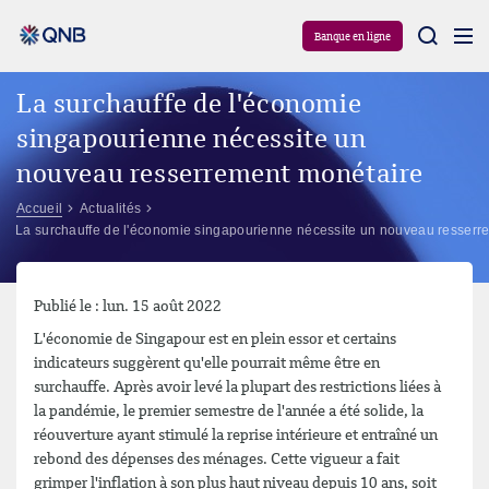
Aram
Banque en ligne
La surchauffe de l'économie
singapourienne nécessite un
nouveau resserrement monétaire
Accueil
Actualités
La surchauffe de l'économie singapourienne nécessite un nouveau resserr
Publié le : lun. 15 août 2022
L'économie de Singapour est en plein essor et certains
indicateurs suggèrent qu'elle pourrait même être en
surchauffe. Après avoir levé la plupart des restrictions liées à
la pandémie, le premier semestre de l'année a été solide, la
réouverture ayant stimulé la reprise intérieure et entraîné un
rebond des dépenses des ménages. Cette vigueur a fait
grimper l'inflation à son plus haut niveau depuis 10 ans, soit