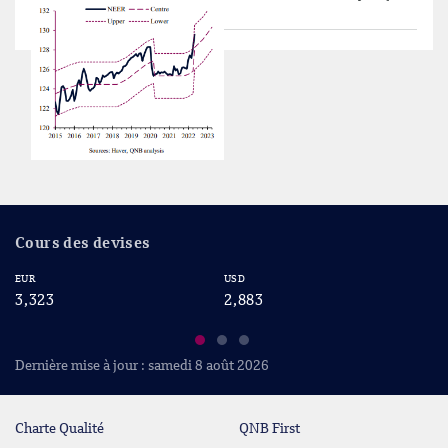
Cours des devises
EUR
USD
CA
3,323
2,883
2
Dernière mise à jour : samedi 8 août 2026
Charte Qualité
QNB First