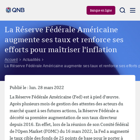
Aram
Banque en ligne
La Réserve Fédérale Américaine
augmente ses taux et renforce ses
efforts pour maîtriser l'inflation
Accueil
Actualités
La Réserve Fédérale Américaine augmente ses taux et renforce ses efforts pou
Publié le : lun. 28 mars 2022
La Réserve Fédérale Américaine (Fed) est à pied d'œuvre.
Après plusieurs mois de gestion des attentes des acteurs du
marché quant à ses futures actions, la Réserve Fédérale a
décrété sa première augmentation de son taux directeur
depuis 2016. En effet, lors de la réunion de son Comité fédéral
de l'Open Market (FOMC) du 16 mars 2022, la Fed a augmenté
le taux cible des fonds de 25 points de base pour le porter à