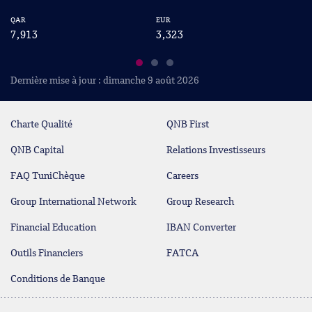
QAR
EUR
US
7,913
3,323
2
Dernière mise à jour : dimanche 9 août 2026
Charte Qualité
QNB First
QNB Capital
Relations Investisseurs
FAQ TuniChèque
Careers
Group International Network
Group Research
Financial Education
IBAN Converter
Outils Financiers
FATCA
Conditions de Banque