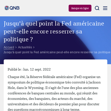
Aram
Banque en ligne
Jusqu'à quel point la Fed américaine
peut-elle encore resserrer sa
politique ?
Accueil
Actualités
Jusqu'à quel point la Fed américaine peut-elle encore resserrer sa politique
Publié le : lun. 12 sept. 2022
Chaque été, la Réserve fédérale américaine (Fed) organise un
symposium de politique économique très convoité à Jackson
Hole, dans le Wyoming. Il s'agit de l'une des plus anciennes
conférences de banques centrales au monde, qui réunit des
économistes, des banquiers, des acteurs du marché, des
universitaires et des décideurs de premier plan pour discuter
des questions macroéconomiques à long terme.