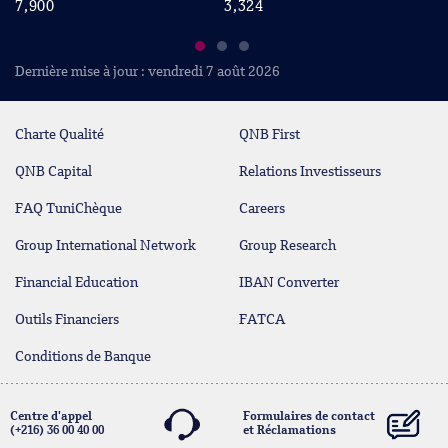
7,900
3,324
2
Dernière mise à jour : vendredi 7 août 2026
Charte Qualité
QNB First
QNB Capital
Relations Investisseurs
FAQ TuniChèque
Careers
Group International Network
Group Research
Financial Education
IBAN Converter
Outils Financiers
FATCA
Conditions de Banque
Centre d'appel
Formulaires de contact
(+216) 36 00 40 00
et Réclamations