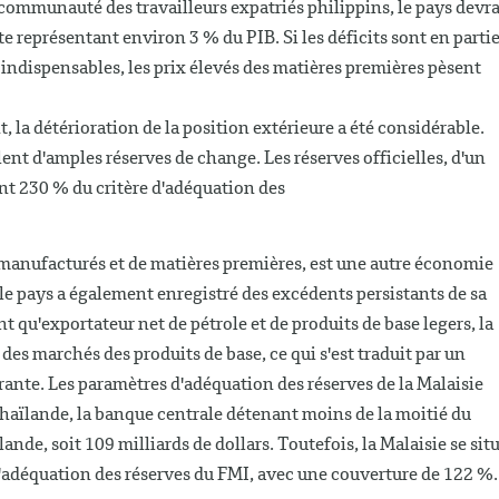
 communauté des travailleurs expatriés philippins, le pays devra
te représentant environ 3 % du PIB. Si les déficits sont en parti
indispensables, les prix élevés des matières premières pèsent
, la détérioration de la position extérieure a été considérable.
ent d'amples réserves de change. Les réserves officielles, d'un
nt 230 % du critère d'adéquation des
 manufacturés et de matières premières, est une autre économie
e pays a également enregistré des excédents persistants de sa
 qu'exportateur net de pétrole et de produits de base legers, la
 des marchés des produits de base, ce qui s'est traduit par un
ante. Les paramètres d'adéquation des réserves de la Malaisie
Thaïlande, la banque centrale détenant moins de la moitié du
nde, soit 109 milliards de dollars. Toutefois, la Malaisie se sit
d'adéquation des réserves du FMI, avec une couverture de 122 %.