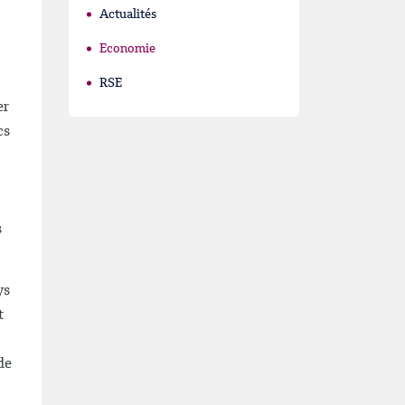
Actualités
Economie
RSE
er
cs
s
ys
t
de