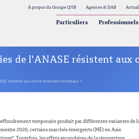
À propos du Groupe QNB
Agences & DAB
Actual
Particuliers
Professionnels
ies de l'ANASE résistent aux 
ASE résistent aux chocs financiers mondiaux ?
'effondrement temporaire produit par différentes variantes de l
imestre 2020, certains marchés émergents (ME) en Asie
ique". Toutefois, les effets secondaires de la réouverture