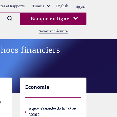
العربية
ités et Rapports
Tunisia
English
Arama
Banque en ligne
Soyez en Sécurité
chocs financiers
Economie
a
À quoi s’attendre de la Fed en
2026 ?