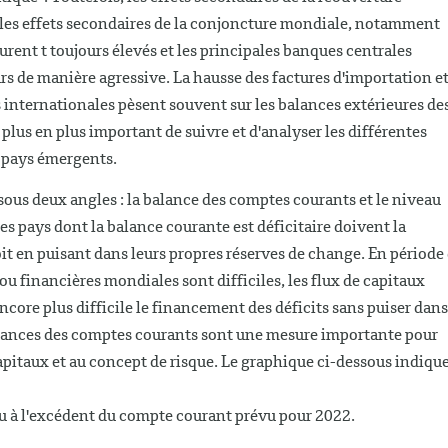
 les effets secondaires de la conjoncture mondiale, notamment
rent t toujours élevés et les principales banques centrales
s de manière agressive. La hausse des factures d'importation e
 internationales pèsent souvent sur les balances extérieures de
plus en plus important de suivre et d'analyser les différentes
s pays émergents.
sous deux angles : la balance des comptes courants et le niveau
Les pays dont la balance courante est déficitaire doivent la
oit en puisant dans leurs propres réserves de change. En période
u financières mondiales sont difficiles, les flux de capitaux
encore plus difficile le financement des déficits sans puiser dans
 balances des comptes courants sont une mesure importante pour
capitaux et au concept de risque. Le graphique ci-dessous indiqu
ou à l'excédent du compte courant prévu pour 2022.