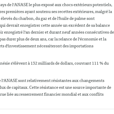
ays de l'ANASE le plus exposé aux chocs extérieurs potentiels,
es premières ayant soutenu ses recettes extérieures, malgré la
x élevés du charbon, du gaz et de l'huile de palme sont
 qui devrait enregistrer cette année un excédent de sa balance
ir enregistré l'an dernier et durant neuf années consécutives de
pas durer plus de deux ans, car la relance de l'économie et la
ets d'investissement nécessiteront des importations
onésie s'élèvent à 132 milliards de dollars, couvrant 111 % du
e l'ANASE sont relativement résistantes aux changements
flux de capitaux. Cette résistance est une source importante de
rue liée au resserrement financier mondial et aux conflits