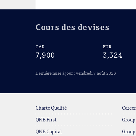
Cours des devises
QAR
EUR
7,900
3,324
Dernière mise à jour : vendredi 7 août 2026
Charte Qualité
Career
QNB First
Group
QNB Capital
Group