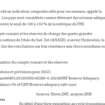
réé un indicateur composite utile pour ces mesures, appelé la
I. Les pays sont considérés comme détenant des niveaux adéqu
uvrir le seuil de 100 à 150 % de la métrique du FMI.
pte courant et les réserves de change des quatre grandes
nations de l'Asie du Sud- Est (ANASE), à savoir l'Indonésie, la
et tire des conclusions sur leur résistance aux chocs mondiaux o
uation du compte courant et des réserves
tions et prévisions pour 2022)
iland4080120160200240280-4-20246IMF Reserve Adequacy
alance (% of GDP)Reserve adequacy safe zone
Sources: Haver,IMF, analyse QNB
En dépit d'une forte exposition au cycle économiqu