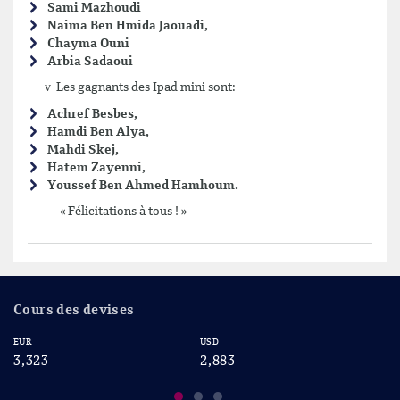
Sami Mazhoudi
Naima Ben Hmida Jaouadi,
Chayma Ouni
Arbia Sadaoui
v
Les gagnants des Ipad mini sont:
Achref Besbes,
Hamdi Ben Alya,
Mahdi Skej,
Hatem Zayenni,
Youssef Ben Ahmed Hamhoum.
« Félicitations à tous ! »
Cours des devises
EUR
USD
CA
3,323
2,883
2