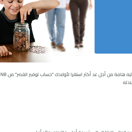
QNB سيدعمك في ما تتخذه اليوم من قرارات ماليه هامة من أجل غد أكثر استقرا لأو
ادته