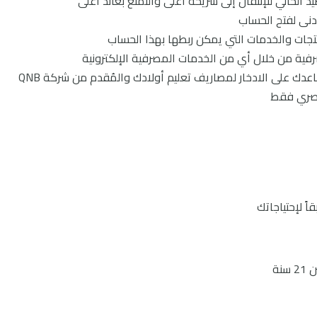
 الحالي للإنتقال إلى شريحة أعلى والتمتع بعائد أعلى
أدنى لفتح الحساب
تجات والخدمات التي يمكن ربطها بهذا الحساب
فية من خلال أي من الخدمات المصرفية الإلكترونية
إمكانية الإشتراك ببرنامج ميني تخرج الذي يساعدك على الادخار لمصاريف تعليم أولادك والمُقدم من شركة QNB
لمصري فقط
ً لإحتياجاتك
نة