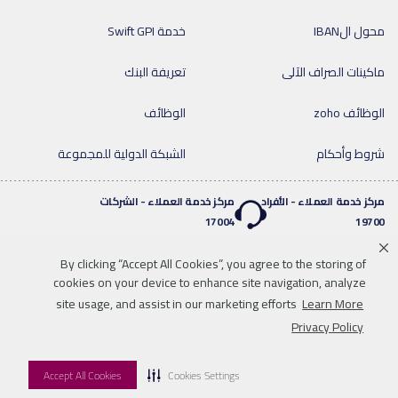
محول الIBAN
خدمة Swift GPI
ماكينات الصراف الآلى
تعريفة البنك
الوظائف zoho
الوظائف
شروط وأحكام
الشبكة الدولية للمجموعة
مركز خدمة العملاء - الأفراد
مركز خدمة العملاء - الشركات
17004
19700
By clicking “Accept All Cookies”, you agree to the storing of
خدمة واتساب المصرفية
cookies on your device to enhance site navigation, analyze
twitter
youtube
0020219700
site usage, and assist in our marketing efforts
Learn More
إخلاء المسؤولية
خريطة الموقع
للاتصال بنا
Privacy Policy
موافقات البنك المركزي & الروابط
المواد والشروط القانونية
Accept All Cookies
Cookies Settings
© 2026 QNB