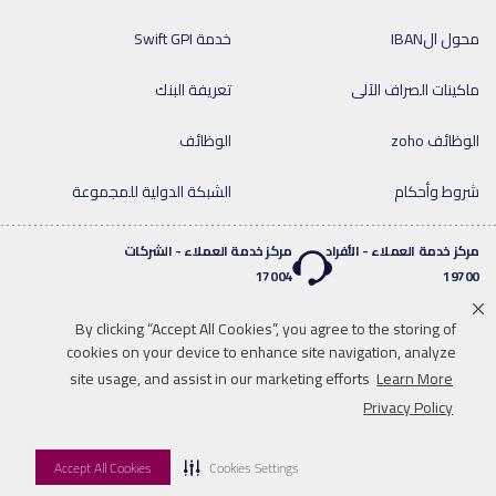
محول الIBAN
خدمة Swift GPI
ماكينات الصراف الآلى
تعريفة البنك
الوظائف zoho
الوظائف
شروط وأحكام
الشبكة الدولية للمجموعة
مركز خدمة العملاء - الأفراد
مركز خدمة العملاء - الشركات
17004
19700
By clicking “Accept All Cookies”, you agree to the storing of
خدمة واتساب المصرفية
cookies on your device to enhance site navigation, analyze
twitter
youtube
0020219700
site usage, and assist in our marketing efforts
Learn More
إخلاء المسؤولية
خريطة الموقع
للاتصال بنا
Privacy Policy
موافقات البنك المركزي & الروابط
المواد والشروط القانونية
Accept All Cookies
Cookies Settings
© 2026 QNB