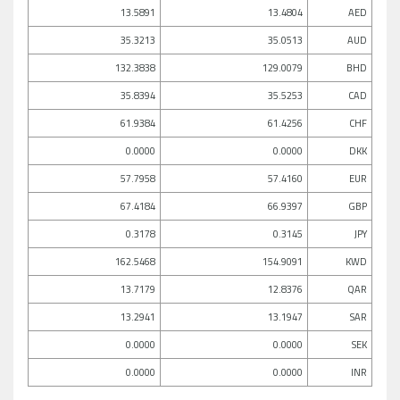
13.5891
13.4804
AED
35.3213
35.0513
AUD
132.3838
129.0079
BHD
35.8394
35.5253
CAD
61.9384
61.4256
CHF
0.0000
0.0000
DKK
57.7958
57.4160
EUR
67.4184
66.9397
GBP
0.3178
0.3145
JPY
162.5468
154.9091
KWD
13.7179
12.8376
QAR
13.2941
13.1947
SAR
0.0000
0.0000
SEK
0.0000
0.0000
INR