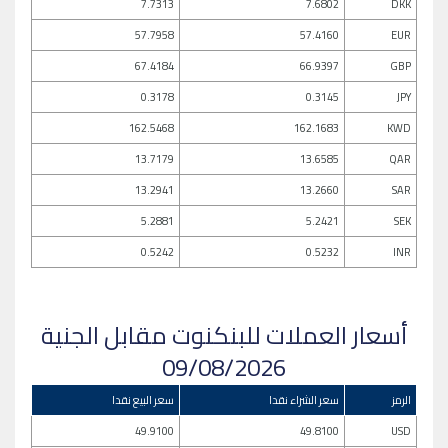
7.7313
7.6802
DKK
57.7958
57.4160
EUR
67.4184
66.9397
GBP
0.3178
0.3145
JPY
162.5468
162.1683
KWD
13.7179
13.6585
QAR
13.2941
13.2660
SAR
5.2881
5.2421
SEK
0.5242
0.5232
INR
أسعار العملات للبنكنوت مقابل الجنية
09/08/2026
الرمز
سعر الشراء نقدا
سعر البيع نقدا
49.9100
49.8100
USD