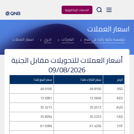
Arama
الخدمات الإلكترونية
اسعار العملات
مؤسسة مالية رائدة فى مصر
الشركات
اخري
اسعار العملات
أسعار العملات للتحويلات مقابل الجنية
09/08/2026
الرمز
سعر الشراء نقدا
سعر البيع نقدا
49.9100
49.8100
USD
13.5891
13.5600
AED
35.3213
35.0513
AUD
35.8394
35.5253
CAD
61.9384
61.4256
CHF