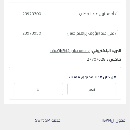
أ/ أحمد نبيل عبد المطلب
23973700
أ/ على عبد الرؤوف إبراهيم حسن
23973950
البريد الإلكتروني:
Info.QNB@qnb.com.eg
فاكس :
27707628
هل كان هذا المحتوى مفيدا؟
نعم
لا
محول الIBAN
خدمة Swift GPI