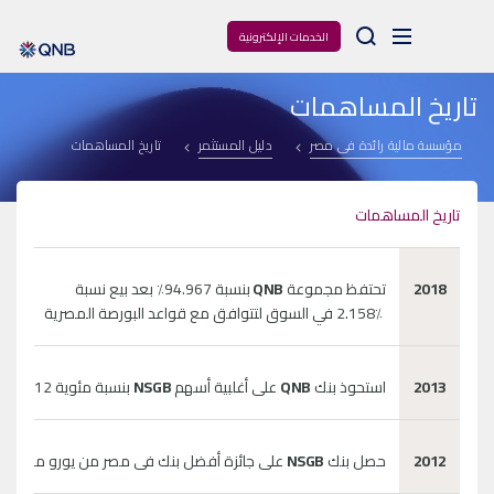
Arama
الخدمات الإلكترونية
تاريخ المساهمات
مؤسسة مالية رائدة فى مصر
دليل المستثمر
تاريخ المساهمات
تاريخ المساهمات
2018
تحتفظ مجموعة
QNB
بنسبة 94.967٪ بعد بيع نسبة
2.158٪ في السوق لتتوافق مع قواعد البورصة المصرية
2013
استحوذ بنك
QNB
على أغلبية أسهم
NSGB
بنسبة مئوية 97.12 %.
2012
حصل بنك
NSGB
على جائزة أفضل بنك فى مصر من يورو موني.