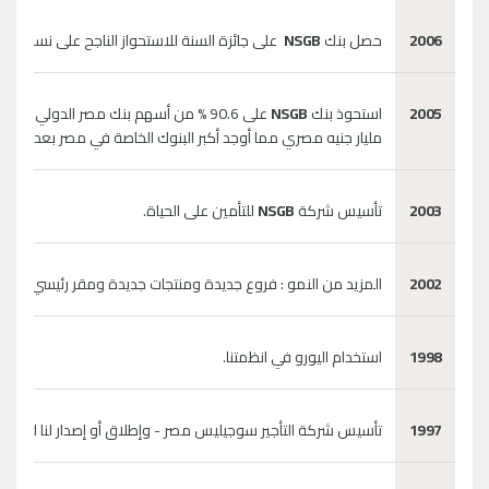
2006
حصل بنك
NSGB
على جائزة السنة للاستحواز الناجح على نسبة 91% من بنك مصر الدولي -
2005
استحوذ بنك
NSGB
على 90.6 % من أسهم بنك مصر الدولي في صفقة بلغت قيمتها إجمالي 2.5
مليار جنيه مصري مما أوجد أكبر البنوك الخاصة في مصر بعد الاندماج. وأيضاً 
2003
تأسيس شركة
NSGB
للتأمين على الحياة.
2002
المزيد من النمو : فروع جديدة ومنتجات جديدة ومقر رئيسي جديد
1998
استخدام اليورو في انظمتنا.
1997
تأسيس شركة التأجير سوجيليس مصر - وإطلاق أو إصدار لنا للسندات (150 مليون جنيه مصر