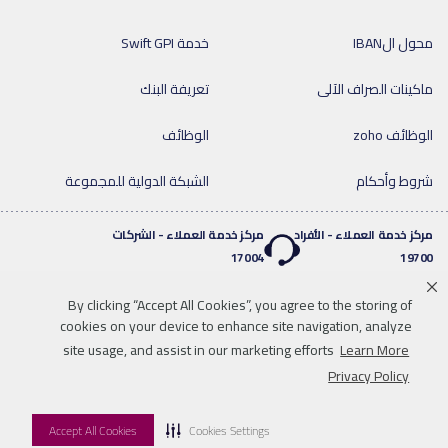
محول الIBAN
خدمة Swift GPI
ماكينات الصراف الآلى
تعريفة البنك
الوظائف zoho
الوظائف
شروط وأحكام
الشبكة الدولية للمجموعة
مركز خدمة العملاء - الأفراد
مركز خدمة العملاء - الشركات
17004
19700
By clicking “Accept All Cookies”, you agree to the storing of
خدمة واتساب المصرفية
cookies on your device to enhance site navigation, analyze
twitter
youtube
0020219700
site usage, and assist in our marketing efforts
Learn More
إخلاء المسؤولية
خريطة الموقع
للاتصال بنا
Privacy Policy
موافقات البنك المركزي & الروابط
المواد والشروط القانونية
Accept All Cookies
Cookies Settings
© 2026 QNB