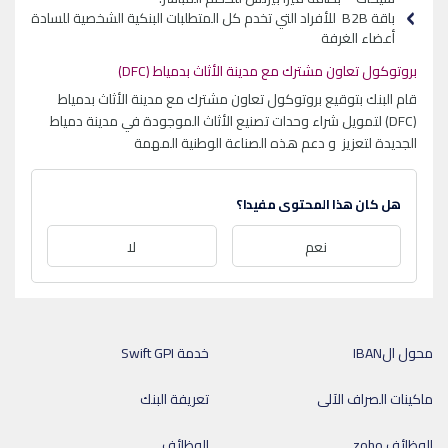
باقة B2B للأفراد التي تخدم كل المتطلبات البنكية الشخصية للسادة
أعضاء الغرفة
بروتوكول تعاون مشترك مع مدينة الأثاث بدمياط (DFC)
قام البنك بتوقيع بروتوكول تعاون مشترك مع مدينة الأثاث بدمياط
(DFC) لتمويل شراء وحدات تصنيع الأثاث الموجودة في مدينة دمياط
الجديدة لتعزيز و دعم هذه الصناعة الوطنية المهمة
هل كان هذا المحتوى مفيدا؟
نعم
لا
محول الIBAN
خدمة Swift GPI
ماكينات الصراف الآلى
تعريفة البنك
الوظائف zoho
الوظائف