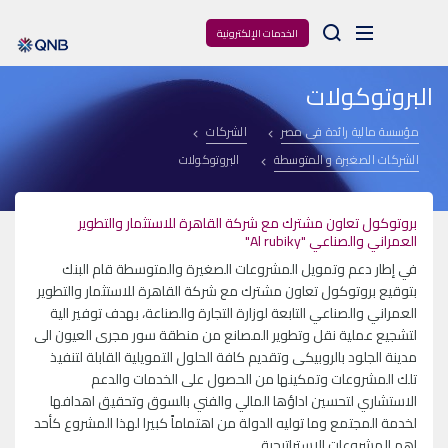
Arama
الخدمات الإلكترونية
البروتوكولات
مؤسسة مالية رائدة فى مصر
الشركات
الشركات الصغيرة و المتوسطة
البروتوكولات
بروتوكول تعاون مشترك مع شركة القاهرة للاستثمار والتطوير
العمراني والصناعي "Al rubiky"
في إطار دعم وتمويل المشروعات الصغيرة والمتوسطة قام البنك
بتوقيع بروتوكول تعاون مشترك مع شركة القاهرة للاستثمار والتطوير
العمراني والصناعي التابعة لوزارة التجارة والصناعة، بهدف توفير الية
لتشجيع عملية نقل وتطوير المصانع من منطقة سور مجرى العيون الى
مدينة الجلود بالروبيكى وتقديم كافة الحلول التمويلية القابلة لتنفيذ
تلك المشروعات وتمكينها من الحصول على الخدمات والدعم
الاستشاري لتحسين اداؤها المالي والفني بالسوق وتحقيق اهدافها
لخدمة المجتمع وما توليه الدولة من اهتماماً كبيرا لهذا المشروع كأحد
اهم المشروعات الاستراتيجية