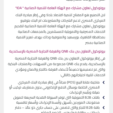
بروتوكول تعاون مشترك مع الهيئة العامة للتنمية الصناعية " IDA"
لان التصنيع هو المفتاح لتنمية اقتصاد بلدنا؛ وفي إطار مبادرة البنك
المركزي المصري لدعم الشركات والمشروعات ام البنك بتوقيع
بروتوكول تعاون مشترك مع الهيئة العامة للتنمية الصناعية لتقديم
الخدمات المصرفية والتمويلية للمستثمرين بالمجمعات الصناعية
بمحافظة القاهرة، بورسعيد والمنوفية وذلك بهدف تعزيز التنمية
الصناعية بمصر
بروتوكول التعاون بين بنك QNB والغرفة التجارية المصرية بالإسكندرية
في إطار بروتوكول التعاون بين بنك QNB والغرفة التجارية المصرية
بالإسكندرية، يقدم بنك QNB مجموعة من التسهيلات والمنتجات البنكية
والتي تم تصميمها خصيصاً لأعضاء الغرفة كالتجار والصناع ومؤدي
الخدمات لتلبية احتياجاتهم كالتالي:
ماكينة نقاط البيع (POS) مجاناً في إطار مبادرة البنك المركزي
المصري الخاصة بوسائل الدفع الإلكتروني بدون مصاريف تركيب أو
صيانة وبأيسر الإجراءات
باقات B2B التمويلية التي توفر السيولة النقدية السريعة لتمويل
مدفوعات الموردين بأسهل وأبسط الإجراءات وأسعار تنافسية
باقة B2B للتجار والتي تتضمن على حساب جاري ذو عائد – دفتر
شيكات – بطاقة فيزا بيزنس للخصم المباشر.