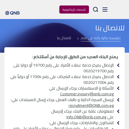
Arama
الخدمات الإلكترونية
للاتصال بنا
مؤسسة مالية رائدة فى مصر
للاتصال بنا
يمنح البنك العديد من الطرق للإجابة عن أسئلتكم:
الإتصال بمركز خدمة عملاء الأفراد على رقم 19700 أو دوليا على
رقم 0020219700
الاتصال بمركز خدمة عملاء الشركات علي رقم 17004 أو دولياً علي
رقم 0020217004
للأسئلة و الاستفسارات برجاء الإرسال علي
Customer.inquiry@qnb.com.eg
لإرسال السيرة الذاتية و طلبات العمل، برجاء إرسال المستندات علي:
recruitment@QNB.com.eg
لمعلومات عامة عن البنك، برجاء إلارسال
علي
Info.QNB@qnb.com.eg
للشكاوى والاقتراحات، برجاء الإرسال علي:
• الخط الساخن على رقم مركز الاتصال - عملاء الأفراد على رقم