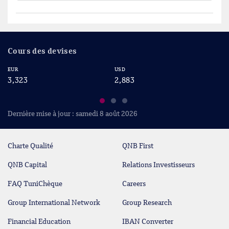
Cours des devises
USD
CAD
2,883
2,056
Dernière mise à jour : samedi 8 août 2026
Charte Qualité
QNB First
QNB Capital
Relations Investisseurs
FAQ TuniChèque
Careers
Group International Network
Group Research
Financial Education
IBAN Converter