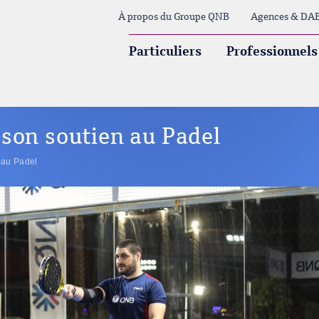
À propos du Groupe QNB
Agences & DA
Particuliers
Professionnels
son soutien au Padel
 au Padel