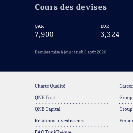
Cours des devises
QAR
EUR
7,900
3,324
Dernière mise à jour : jeudi 6 août 2026
Charte Qualité
Career
QNB First
Group
QNB Capital
Group
Relations Investisseurs
Financ
FAQ TuniChèque