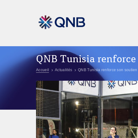
QNB Tunisia renforce 
Accueil
Actualités
QNB Tunisia renforce son soutien