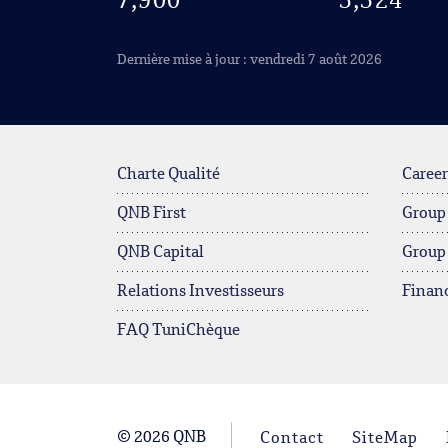
7,900
3,324
Dernière mise à jour : vendredi 7 août 2026
Charte Qualité
Career
QNB First
Group
QNB Capital
Group
Relations Investisseurs
Financ
FAQ TuniChèque
© 2026 QNB
Contact
SiteMap