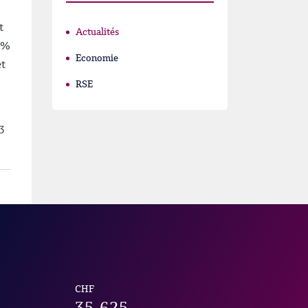
t
Actualités
05%
Economie
et
RSE
3
CHF