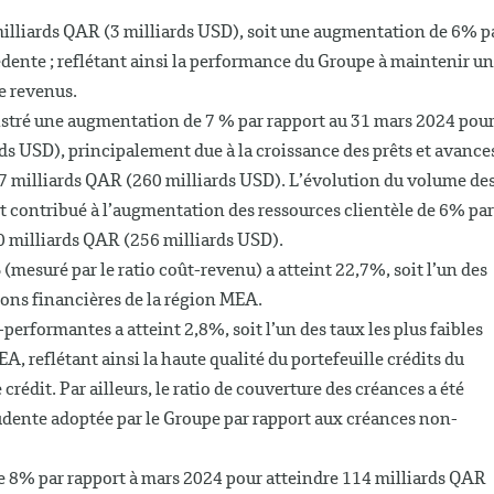
1 milliards QAR (3 milliards USD), soit une augmentation de 6% p
dente ; reflétant ainsi la performance du Groupe à maintenir u
e revenus.
gistré une augmentation de 7 % par rapport au 31 mars 2024 pou
ds USD), principalement due à la croissance des prêts et avance
7 milliards QAR (260 milliards USD). L’évolution du volume de
t contribué à l’augmentation des ressources clientèle de 6% par
0 milliards QAR (256 milliards USD).
(mesuré par le ratio coût-revenu) a atteint 22,7%, soit l’un des
ions financières de la région MEA.
erformantes a atteint 2,8%, soit l’un des taux les plus faibles
A, reflétant ainsi la haute qualité du portefeuille crédits du
crédit. Par ailleurs, le ratio de couverture des créances a été
udente adoptée par le Groupe par rapport aux créances non-
de 8% par rapport à mars 2024 pour atteindre 114 milliards QAR