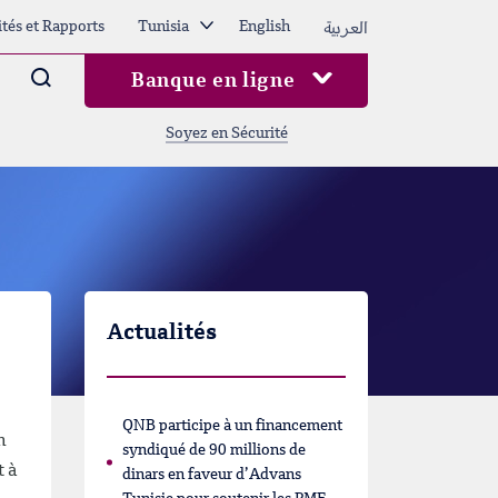
العربية
ités et Rapports
Tunisia
English
Arama
Banque en ligne
Soyez en Sécurité
Actualités
QNB participe à un financement
n
syndiqué de 90 millions de
t à
dinars en faveur d’Advans