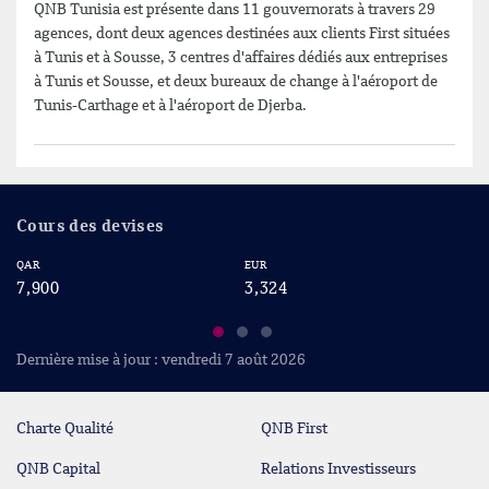
QNB Tunisia est présente dans 11 gouvernorats à travers 29
agences, dont deux agences destinées aux clients First situées
à Tunis et à Sousse, 3 centres d'affaires dédiés aux entreprises
à Tunis et Sousse, et deux bureaux de change à l'aéroport de
Tunis-Carthage et à l'aéroport de Djerba.
Cours des devises
QAR
EUR
US
7,900
3,324
2
Dernière mise à jour : vendredi 7 août 2026
Charte Qualité
QNB First
QNB Capital
Relations Investisseurs