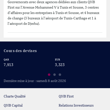
Gouvernorats avec deux agences dédiées aux clients QNB
First sur l’Avenue Mohammed V à Tunis et Sousse, 3 centres
d’affaires pour les entreprises à Tunis et Sousse, et 4 bureaux
de change (3 bureaux à l’aéroport de Tunis-Carthage et 1 à
l’aéroport de Djerba).
Cours des devises
QAR
EUR
US
7,913
3,323
2
Dernière mise à jour : samedi 8 août 2026
Charte Qualité
QNB First
QNB Capital
Relations Investisseurs