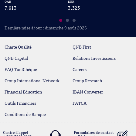
QAR
EUR
US
7,913
3,323
2
Dernière mise à jour : dimanche 9 août 2026
Charte Qualité
QNB First
QNB Capital
Relations Investisseurs
FAQ TuniChèque
Careers
Group International Network
Group Research
Financial Education
IBAN Converter
Outils Financiers
FATCA
Conditions de Banque
Centre d'appel
Formulaires de contact