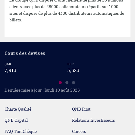
Le Groupe QNB dispose d’une clientèle de plus de 20 millions
clients avec plus de 28000 collaborateurs répartis sur 1000
sites et dispose de plus de 4300 distributeurs automatiques de
billets.
Cours des devises
QAR
EUR
US
7,913
3,323
2
Dernière mise à jour : lundi 10 août 2026
Charte Qualité
QNB First
QNB Capital
Relations Investisseurs
FAQ TuniChèque
Careers