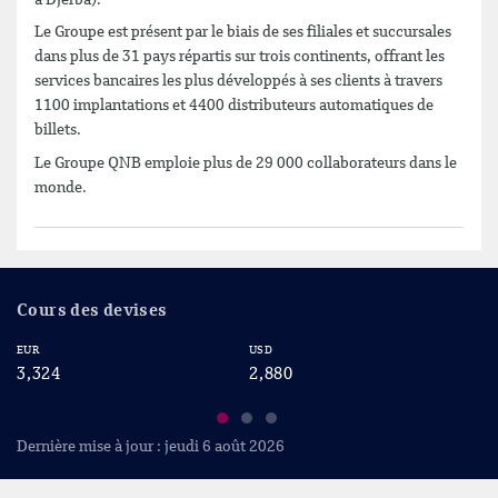
Le Groupe est présent par le biais de ses filiales et succursales
dans plus de 31 pays répartis sur trois continents, offrant les
services bancaires les plus développés à ses clients à travers
1100 implantations et 4400 distributeurs automatiques de
billets.
Le Groupe QNB emploie plus de 29 000 collaborateurs dans le
monde.
Cours des devises
EUR
USD
CA
3,324
2,880
2
Dernière mise à jour : jeudi 6 août 2026