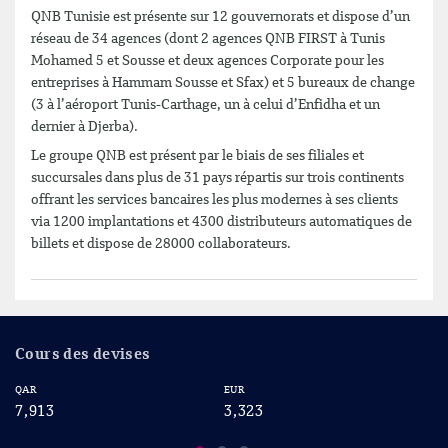
QNB Tunisie est présente sur 12 gouvernorats et dispose d’un
réseau de 34 agences (dont 2 agences QNB FIRST à Tunis
Mohamed 5 et Sousse et deux agences Corporate pour les
entreprises à Hammam Sousse et Sfax) et 5 bureaux de change
(3 à l’aéroport Tunis-Carthage, un à celui d’Enfidha et un
dernier à Djerba).
Le groupe QNB est présent par le biais de ses filiales et
succursales dans plus de 31 pays répartis sur trois continents
offrant les services bancaires les plus modernes à ses clients
via 1200 implantations et 4300 distributeurs automatiques de
billets et dispose de 28000 collaborateurs.
Cours des devises
QAR
EUR
US
7,913
3,323
2