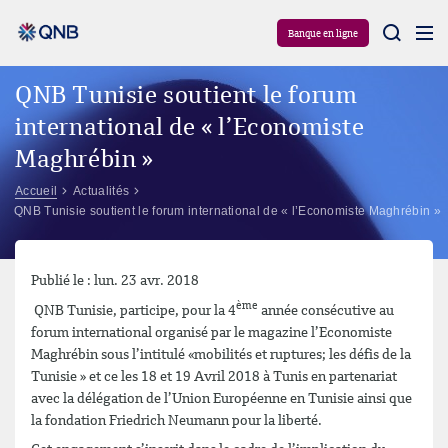
Aram
Banque en ligne
QNB Tunisie soutient le forum
international de « l’Economiste
Maghrébin »
Accueil
Actualités
QNB Tunisie soutient le forum international de « l’Economiste Maghrébin »
Publié le : lun. 23 avr. 2018
ème
QNB Tunisie, participe, pour la 4
année consécutive au
forum international organisé par le magazine l’Economiste
Maghrébin sous l’intitulé «mobilités et ruptures; les défis de la
Tunisie » et ce les 18 et 19 Avril 2018 à Tunis en partenariat
avec la délégation de l’Union Européenne en Tunisie ainsi que
la fondation Friedrich Neumann pour la liberté.