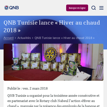
Aram
Banque en ligne
QNB Tunisie lance « Hiver au chaud
2018 »
Accueil
Actualités
QNB Tunisie lance « Hiver au chaud 2018 »
Publié le : ven. 2 mars 2018
QNB Tunisie a organisé pour la troisième année consécutive et
en partenariat avec le Rotary club Nabeul l’action «Hiver au
chaud », marquée par la présence des employés de la banque et