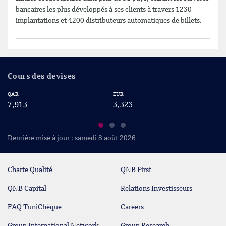
bancaires les plus développés à ses clients à travers 1230
implantations et 4200 distributeurs automatiques de billets.
Cours des devises
QAR
EUR
US
7,913
3,323
2
Dernière mise à jour : samedi 8 août 2026
Charte Qualité
QNB First
QNB Capital
Relations Investisseurs
FAQ TuniChèque
Careers
Group International Network
Group Research