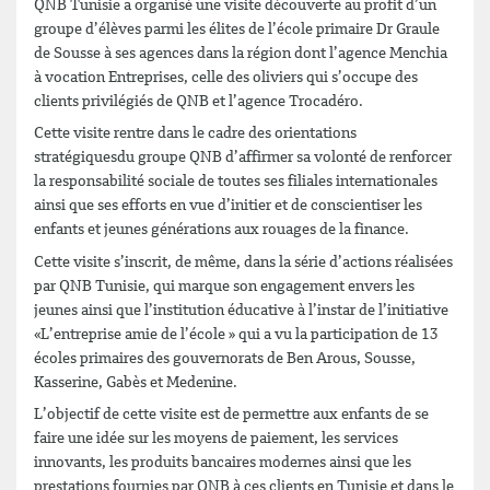
QNB Tunisie a organisé une visite découverte au profit d’un
groupe d’élèves parmi les élites de l’école primaire Dr Graule
de Sousse à ses agences dans la région dont l’agence Menchia
à vocation Entreprises, celle des oliviers qui s’occupe des
clients privilégiés de QNB et l’agence Trocadéro.
Cette visite rentre dans le cadre des orientations
stratégiquesdu groupe QNB d’affirmer sa volonté de renforcer
la responsabilité sociale de toutes ses filiales internationales
ainsi que ses efforts en vue d’initier et de conscientiser les
enfants et jeunes générations aux rouages de la finance.
Cette visite s’inscrit, de même, dans la série d’actions réalisées
par QNB Tunisie, qui marque son engagement envers les
jeunes ainsi que l’institution éducative à l’instar de l’initiative
«L’entreprise amie de l’école » qui a vu la participation de 13
écoles primaires des gouvernorats de Ben Arous, Sousse,
Kasserine, Gabès et Medenine.
L’objectif de cette visite est de permettre aux enfants de se
faire une idée sur les moyens de paiement, les services
innovants, les produits bancaires modernes ainsi que les
prestations fournies par QNB à ces clients en Tunisie et dans le