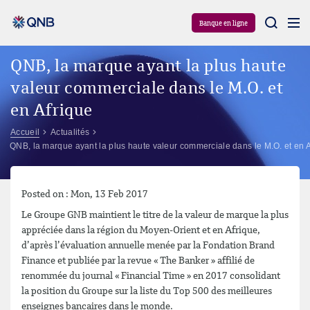
Aram
Banque en ligne
QNB, la marque ayant la plus haute
valeur commerciale dans le M.O. et
en Afrique
Accueil
Actualités
QNB, la marque ayant la plus haute valeur commerciale dans le M.O. et en A
Posted on : Mon, 13 Feb 2017
Le Groupe GNB maintient le titre de la valeur de marque la plus
appréciée dans la région du Moyen-Orient et en Afrique,
d’après l’évaluation annuelle menée par la Fondation Brand
Finance et publiée par la revue « The Banker » affilié de
renommée du journal « Financial Time » en 2017 consolidant
la position du Groupe sur la liste du Top 500 des meilleures
enseignes bancaires dans le monde.