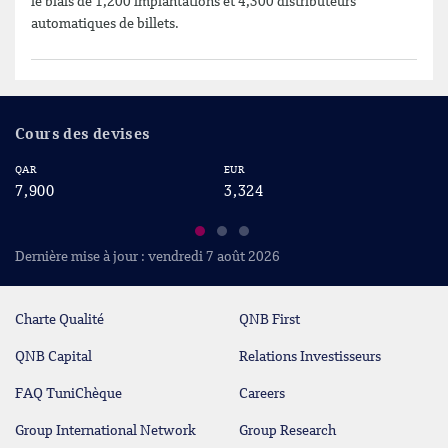
le biais de 1,200 implantations et 4,300 distributeurs
automatiques de billets.
Cours des devises
EUR
USD
3,324
2,880
Dernière mise à jour : vendredi 7 août 2026
Charte Qualité
QNB First
QNB Capital
Relations Investisseurs
FAQ TuniChèque
Careers
Group International Network
Group Research