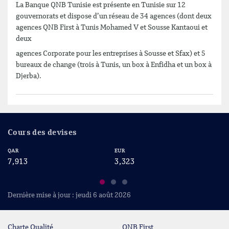
La Banque QNB Tunisie est présente en Tunisie sur 12
gouvernorats et dispose d’un réseau de 34 agences (dont deux
agences QNB First à Tunis Mohamed V et Sousse Kantaoui et
deux
agences Corporate pour les entreprises à Sousse et Sfax) et 5
bureaux de change (trois à Tunis, un box à Enfidha et un box à
Djerba).
Cours des devises
QAR
EUR
USD
7,913
3,323
2,8
Dernière mise à jour : jeudi 6 août 2026
Charte Qualité
QNB First