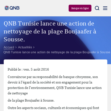
Aram
Banque en ligne
QNB Tunisie lance une action de
nettoyage de la plage Boujaafer à
Sousse.
Accueil
Actualités
QNB Tunisie lance une action de nettoyage de la plage Boujaafer à Sousse
Publié le : ven. 5 août 2016
Convaincue par sa responsabilité de banque citoyenne, son
devoir à l’égard de la société et son engagement pour la
protection de l’environnement, QNB Tunisie lance une action
de nettoyage
de la plage Boujaafer à Sousse.
Outre les aspects sociaux, culturels et économiques qui font