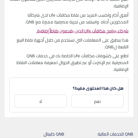
الإضافية.
أنفق أكثر واكسب المزيد من نقاط مكافآت Life لدى شركائنا
المذكورين أدناه واستفد من تجربة مصرفية مميزة مع QNB.
شركاء برنامج مكافآت Life الذين يقدمون نقاطاً إضافية
هذا ينطبق على المعاملات التي تستخدم من خلال أجهزة نقاط البيع
التابعة لQNB.
اطلع على كشوفات مكافآت Life الخاصة بك في خدمات QNB
المصرفية عبر الإنترنت أو عبر تطبيق الجوال لمعرفة معاملات النقاط
الإضافية.
هل كان هذا المحتوى مفيدا؟
نعم
لا
QNB للخدمات المالية
QNB كابيتال