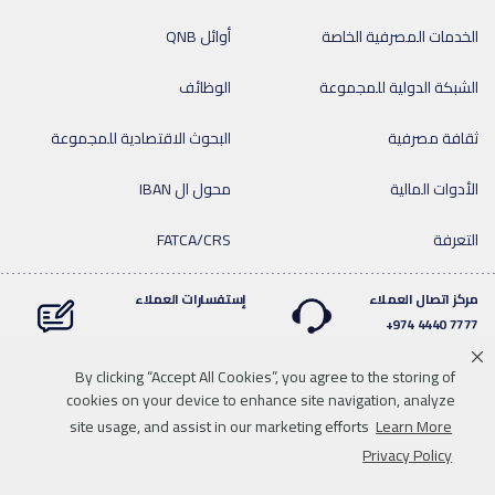
الخدمات المصرفية الخاصة
أوائل QNB
الشبكة الدولية للمجموعة
الوظائف
ثقافة مصرفية
البحوث الاقتصادية للمجموعة
الأدوات المالية
محول ال IBAN
التعرفة
FATCA/CRS
مركز اتصال العملاء
إستفسارات العملاء
7777 4440 974+
By clicking “Accept All Cookies”, you agree to the storing of
cookies on your device to enhance site navigation, analyze
Linkedin
Instagram
facebook
Whatsapp
twitter
youtube
site usage, and assist in our marketing efforts
Learn More
سياسة الخصوصية
خريطة الموقع
تحميل الوسائط
للاتصال بنا
Privacy Policy
إخلاء المسؤولية