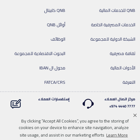
QNB للخدمات المالية
QNB كابيتال
الخدمات المصرفية الخاصة
أوائل QNB
الشبكة الدولية للمجموعة
الوظائف
ثقافة مصرفية
البحوث الاقتصادية للمجموعة
الأدوات المالية
محول ال IBAN
التعرفة
FATCA/CRS
مركز اتصال العملاء
إستفسارات العملاء
7777 4440 974+
By clicking “Accept All Cookies”, you agree to the storing of
cookies on your device to enhance site navigation, analyze
Linkedin
Instagram
facebook
Whatsapp
twitter
youtube
site usage, and assist in our marketing efforts
Learn More
سياسة الخصوصية
خريطة الموقع
تحميل الوسائط
للاتصال بنا